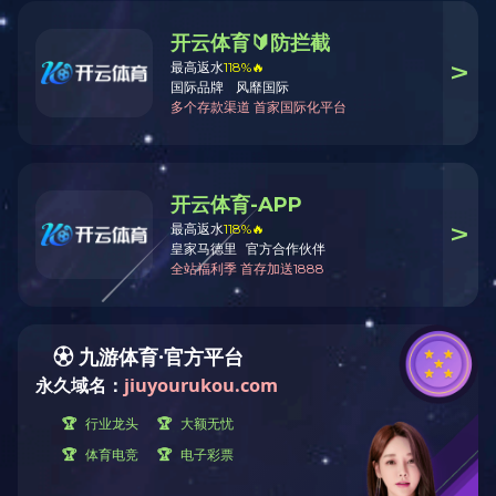
放...
了解详情 +
隔声门的优点
2020-08-08 13:28:59
隔声门由门扇和门框组成，是一种采用良好冷轧钢板，冷
加工处理成型，门体内按隔声等别填充吸声棉、PU、蜂巢
结构、隔声材料（隔声材料主要有阻尼橡胶板、矿棉隔音
板）、设计密封制作工艺，单、双裁口做法，具有防火...
了解详情 +