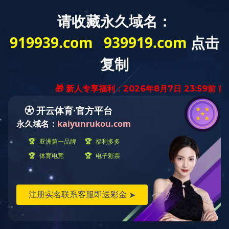
您当前的位置 ：
首页
>
产品中心
>
huatihui. com
集装箱式试验室
2020-08-10 17:00:51