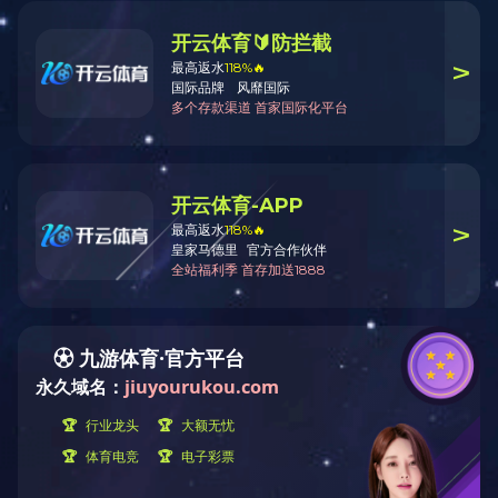
详细介绍：
用于产品出厂试验和产品综合性能试验，其状况为加载热试
车，并排出试验过程中产生的余热和废气，为操作人员提供
一个安全、舒适、便利、适用的工作环境。